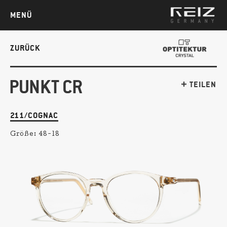
MENÜ
ZURÜCK
PUNKT CR
TEILEN
211/COGNAC
Größe:
48-18