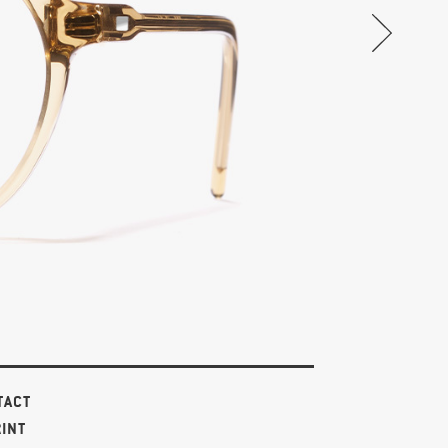
TACT
RINT